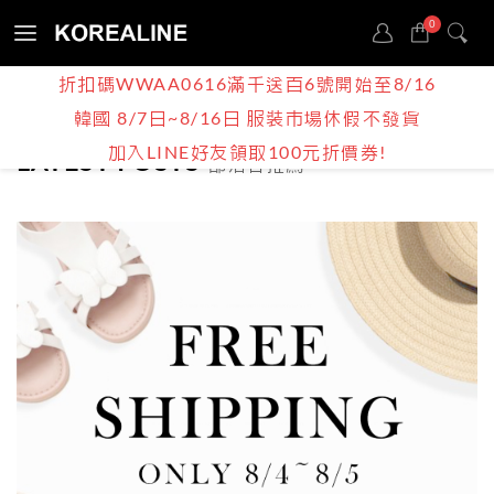
0
Sign
折扣碼WWAA0616滿千送百6號開始至8/16
in
韓國 8/7日~8/16日 服裝市場休假不發貨
部落客推薦
加入LINE好友領取100元折價券!
LATEST POSTS
部落客推薦