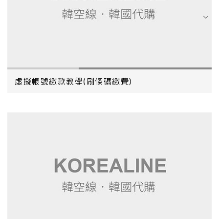
虛擬帳號繳款教學(刷條碼繳費)