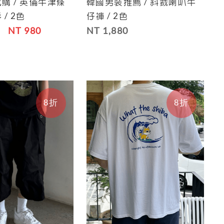
購 / 英倫牛津條
韓國男裝推薦 / 斜裁喇叭牛
Save
Cart
Save
/ 2色
仔褲 / 2色
NT 980
NT 1,880
8折
8折