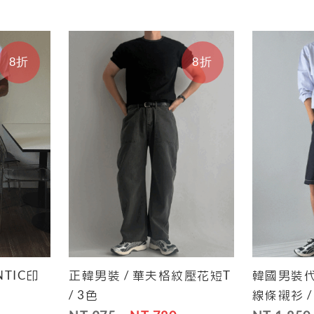
8折
8折
NTIC印
正韓男裝 / 華夫格紋壓花短T
韓國男裝代
Save
Cart
Save
Cart
/ 3色
線條襯衫 /