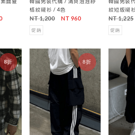
裁素面夏
韓國男裝代購 / 清爽泡泡紗
韓國男裝代
Save
Cart
Save
Cart
格紋襯衫 / 4色
紋短版襯衫 
0
NT 1,200
NT 960
NT 1,225
促銷
促銷
8折
8折