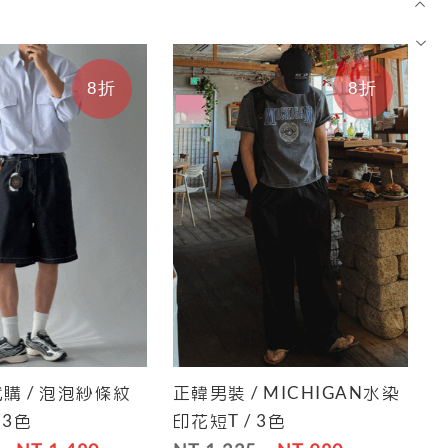
8折
8折
購 / 泡泡紗條紋
正韓男裝 / MICHIGAN水染
Save
Cart
Save
 3色
印花短T / 3色