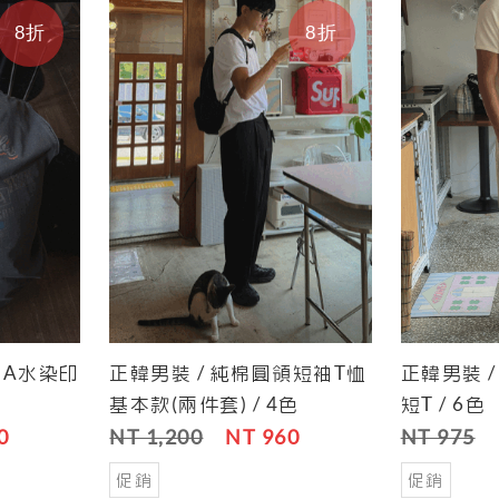
8折
8折
ONA水染印
正韓男裝 / 純棉圓領短袖T恤
正韓男裝 
Save
Cart
Save
Cart
基本款(兩件套) / 4色
短T / 6色
0
NT 1,200
NT 960
NT 975
促銷
促銷