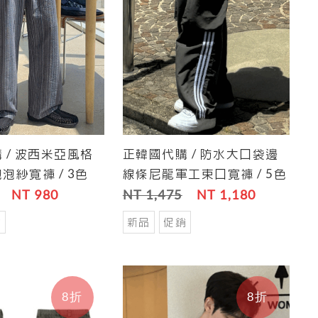
 / 波西米亞風格
正韓國代購 / 防水大口袋邊
Save
Cart
Save
泡紗寬褲 / 3色
線條尼龍軍工束口寬褲 / 5色
NT 980
NT 1,475
NT 1,180
銷
新品
促銷
8折
8折