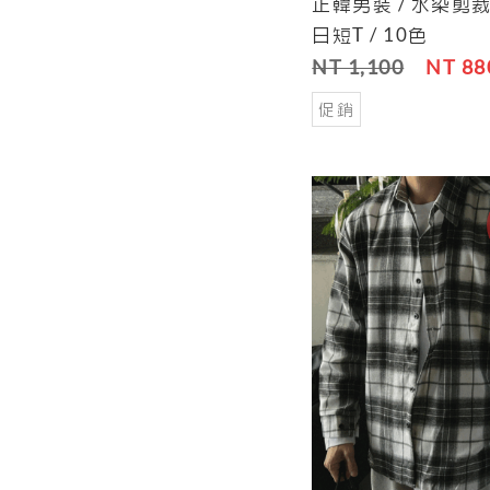
正韓男裝 / 水染剪
Cart
日短T / 10色
NT 1,100
NT 88
促銷