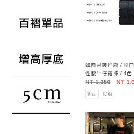
韓國男裝推薦 / 刷
Cart
性腰牛仔寬褲 / 4色
NT 1,350
NT 1,
新品
促銷