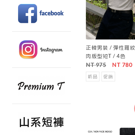
正韓男裝 / 彈性羅
Cart
肉版型短T / 4色
NT 975
NT 780
新品
促銷