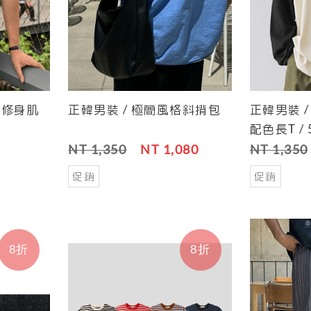
紋修身肌
正韓男裝 / 極簡風格斜揹包
正韓男裝 
Save
Cart
Save
Cart
配色長T / 
NT 1,350
NT 1,080
NT 1,350
促銷
促銷
8折
8折