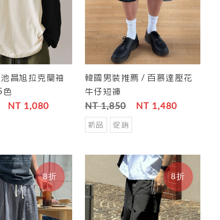
/ 池昌旭拉克蘭袖
韓國男裝推薦 / 百慕達壓花
Save
Cart
Save
5色
牛仔短褲
NT 1,080
NT 1,850
NT 1,480
新品
促銷
8折
8折