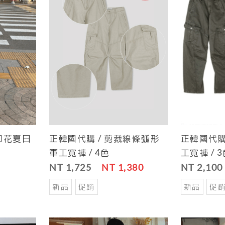
E印花夏日
正韓國代購 / 剪裁線條弧形
正韓國代購
Save
Cart
Save
Cart
軍工寬褲 / 4色
工寬褲 / 
NT 1,725
NT 1,380
NT 2,100
新品
促銷
新品
促