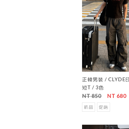
正韓男裝 / CLYD
Cart
短T / 3色
NT 850
NT 680
新品
促銷