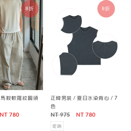
8折
8折
/ 馬鞍軟羅紋圓領
正韓男裝 / 夏日水染背心 / 7
Save
Cart
Save
色
NT 780
NT 975
NT 780
促銷