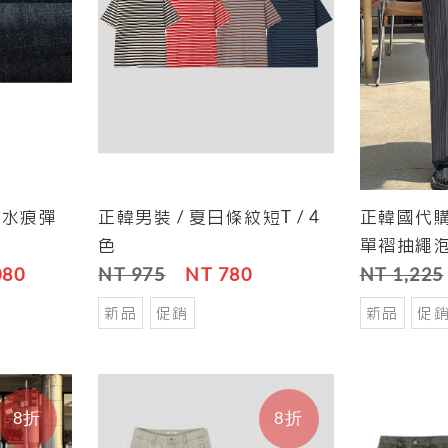
白水痕彈
正韓男裝 / 夏日條紋短T / 4
正韓國代購
Save
Cart
Save
Cart
色
單褶抽繩泡
080
NT 975
NT 780
NT 1,225
新品
促銷
新品
促
8折
8折