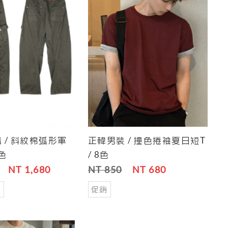
 / 斜紋棉弧形軍
正韓男裝 / 撞色捲袖夏日短T
Save
Cart
Save
3色
/ 8色
NT 1,680
NT 850
NT 680
銷
促銷