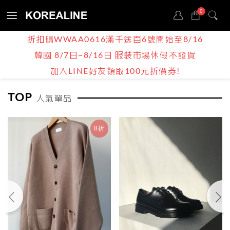
0
Sign
折扣碼WWAA0616滿千送百6號開始至8/16
in
韓國 8/7日~8/16日 服裝市場休假不發貨
BOY | MEN
加入LINE好友領取100元折價券!
TOP
人氣單品
8折