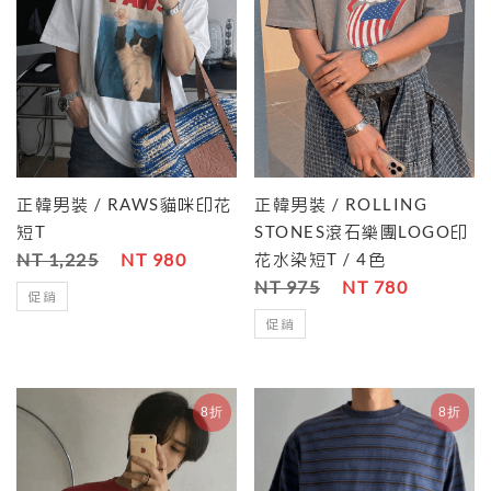
正韓男裝 / RAWS貓咪印花
正韓男裝 / ROLLING
短T
STONES滾石樂團LOGO印
NT 1,225
NT 980
花水染短T / 4色
NT 975
NT 780
促銷
促銷
8折
8折