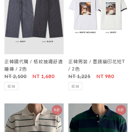
正韓國代購 / 格紋抽繩舒適
正韓男裝 / 墨鏡貓印花短T
睡褲 / 2色
/ 2色
NT 2,100
NT 1,680
NT 1,225
NT 980
促銷
促銷
8折
8折