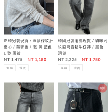
正韓男裝現貨 / 圓領條紋針
韓國男裝推薦現貨 / 貓咪刷
織衫 / 燕麥色 L 號 與 藍色
紋直筒寬鬆牛仔褲 / 黑色 L
L 號 現貨
現貨
NT 1,475
NT 1,180
NT 2,225
NT 1,780
促銷
現貨
促銷
現貨
8折