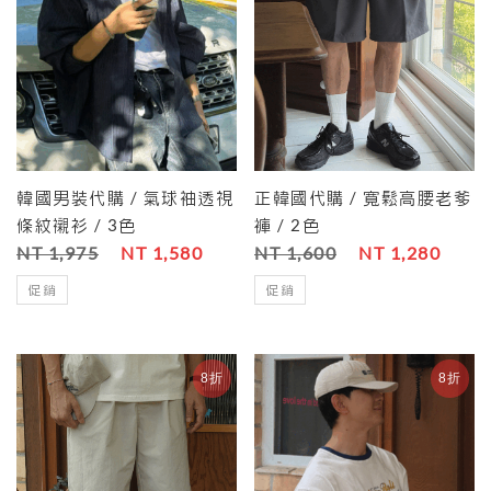
韓國男裝代購 / 氣球袖透視
正韓國代購 / 寬鬆高腰老爹
條紋襯衫 / 3色
褲 / 2色
NT 1,975
NT 1,580
NT 1,600
NT 1,280
促銷
促銷
8折
8折