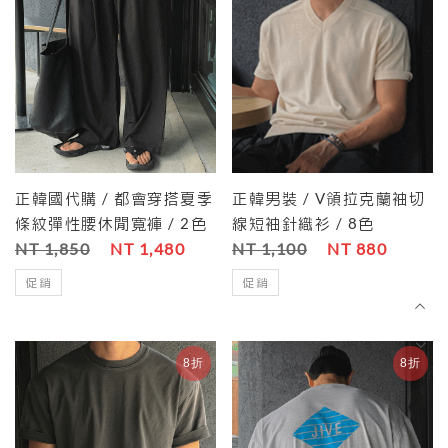
正韓國代購 / 都會穿搭夏季
正韓男裝 / V領拉克蘭袖切
條紋彈性腰休閒寬褲 / 2色
線短袖針織衫 / 8色
NT 1,850
NT 1,480
NT 1,100
NT 880
促銷
促銷
8折
8折