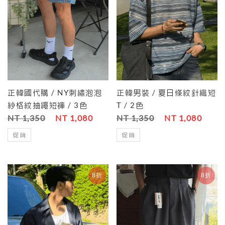
正韓國代購 / NY刺繡泡泡
正韓男裝 / 夏日條紋針織短
紗格紋抽繩短褲 / 3色
T / 2色
NT 1,350
NT 1,080
NT 1,350
NT 1,080
促銷
促銷
8折
8折