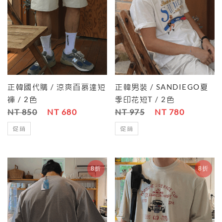
正韓國代購 / 涼爽百慕達短
正韓男裝 / SANDIEGO夏
褲 / 2色
季印花短T / 2色
NT 850
NT 680
NT 975
NT 780
促銷
促銷
8折
8折