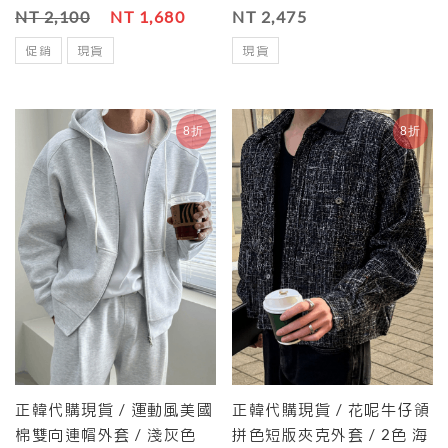
NT 2,100
NT 1,680
NT 2,475
促銷
現貨
現貨
8折
8折
正韓代購現貨 / 運動風美國
正韓代購現貨 / 花呢牛仔領
棉雙向連帽外套 / 淺灰色
拼色短版夾克外套 / 2色 海