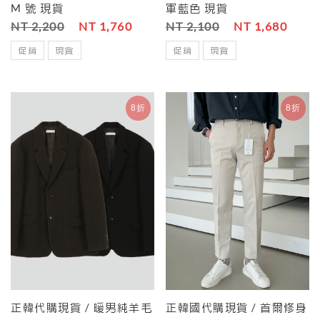
M 號 現貨
軍藍色 現貨
NT 2,200
NT 1,760
NT 2,100
NT 1,680
促銷
現貨
促銷
現貨
8折
8折
正韓代購現貨 / 暖男純羊毛
正韓國代購現貨 / 首爾修身