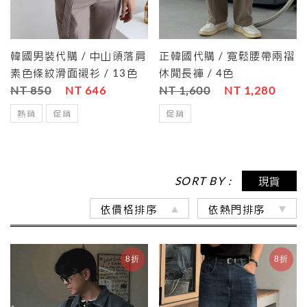
韓國男裝代購 / 中山領落肩
正韓國代購 / 寬鬆腰帶兩褶
素色條紋滑面襯衫 / 13色
休閒長褲 / 4色
NT 850
NT 646
NT 1,600
NT 1,280
熱銷
促銷
促銷
SORT BY :
現貨
依價格排序
依熱門排序
8折
8折