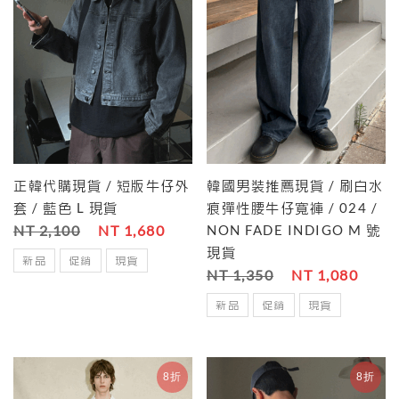
正韓代購現貨 / 短版牛仔外
韓國男裝推薦現貨 / 刷白水
套 / 藍色 L 現貨
痕彈性腰牛仔寬褲 / 024 /
NT 2,100
NT 1,680
NON FADE INDIGO M 號
現貨
新品
促銷
現貨
NT 1,350
NT 1,080
新品
促銷
現貨
8折
8折