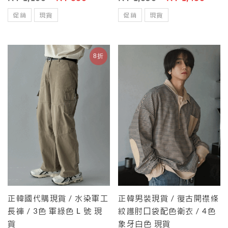
促銷
現貨
促銷
現貨
8折
正韓國代購現貨 / 水染軍工
正韓男裝現貨 / 復古開襟條
長褲 / 3色 軍綠色 L 號 現
紋護肘口袋配色衛衣 / 4色
貨
象牙白色 現貨