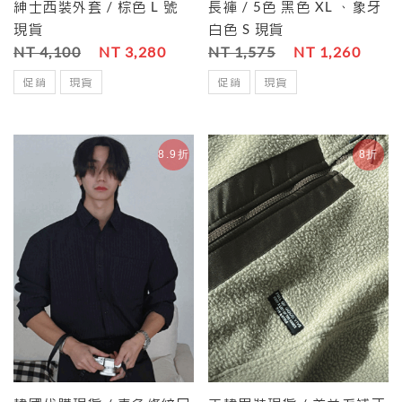
紳士西裝外套 / 棕色 L 號
長褲 / 5色 黑色 XL 、象牙
現貨
白色 S 現貨
NT 4,100
NT 3,280
NT 1,575
NT 1,260
促銷
現貨
促銷
現貨
8.9折
8折