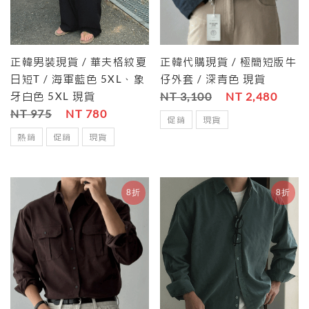
正韓男裝現貨 / 華夫格紋夏
正韓代購現貨 / 極簡短版牛
日短T / 海軍藍色 5XL、象
仔外套 / 深青色 現貨
牙白色 5XL 現貨
NT 3,100
NT 2,480
NT 975
NT 780
促銷
現貨
熱銷
促銷
現貨
8折
8折