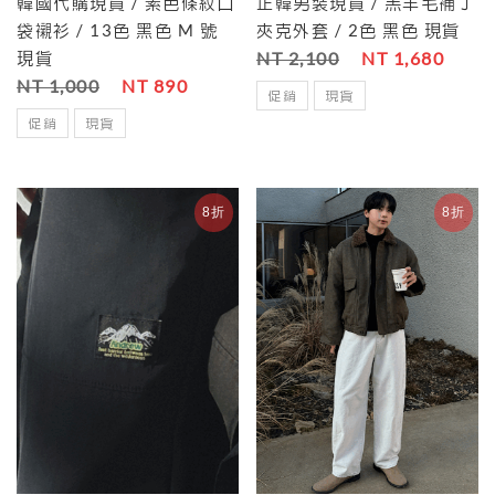
韓國代購現貨 / 素色條紋口
正韓男裝現貨 / 羔羊毛補丁
袋襯衫 / 13色 黑色 M 號
夾克外套 / 2色 黑色 現貨
現貨
NT 2,100
NT 1,680
NT 1,000
NT 890
促銷
現貨
促銷
現貨
8折
8折