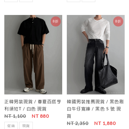
8折
8折
正韓男裝現貨 / 春夏百搭亨
韓國男裝推薦現貨 / 黑色刷
利領短T / 白色 現貨
白牛仔寬褲 / 黑色 S 號 現
NT 1,100
NT 880
貨
NT 2,350
NT 1,880
促銷
現貨