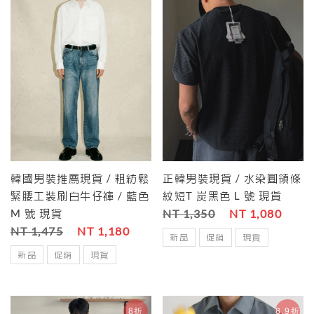
韓國男裝推薦現貨 / 粗紡鬆
正韓男裝現貨 / 水染圓領條
緊腰工裝刷白牛仔褲 / 藍色
紋短T 炭黑色 L 號 現貨
M 號 現貨
NT 1,350
NT 1,080
NT 1,475
NT 1,180
新品
促銷
現貨
新品
促銷
現貨
8折
8.9折