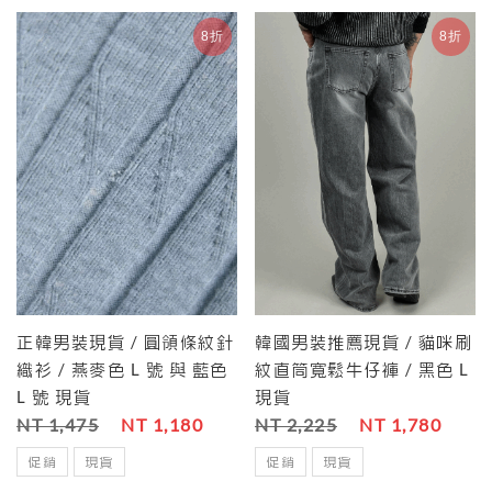
8折
8折
正韓男裝現貨 / 圓領條紋針
韓國男裝推薦現貨 / 貓咪刷
織衫 / 燕麥色 L 號 與 藍色
紋直筒寬鬆牛仔褲 / 黑色 L
L 號 現貨
現貨
NT 1,475
NT 1,180
NT 2,225
NT 1,780
促銷
現貨
促銷
現貨