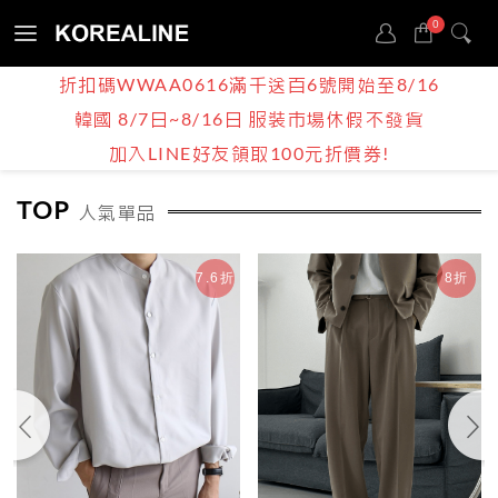
0
Sign
折扣碼WWAA0616滿千送百6號開始至8/16
in
韓國 8/7日~8/16日 服裝市場休假不發貨
BOY | MEN
加入LINE好友領取100元折價券!
TOP
人氣單品
7.6折
8折