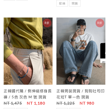
促銷
現貨
8折
8折
正韓國代購 / 側伸縮修身長
正韓男裝現貨 / 狗狗吐司印
褲 / 5色 灰色 M 號 現貨
花短T 單一色 現貨
NT 1,475
NT 1,180
NT 1,225
NT 980