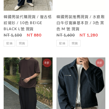
韓國男裝代購現貨 / 復古格
韓國男裝推薦現貨 / 水痕刷
紋襯衫 / 10色 BEIGE
白牛仔寬褲基本款 / 3色 黑
BLACK L號 現貨
色 M 號 現貨
NT 1,100
NT 880
NT 1,600
NT 1,280
促銷
現貨
促銷
現貨
8折
8折