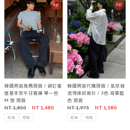
8折
8折
韓國男裝推薦現貨 / 鉚釘垂
韓國男裝代購現貨 / 氣球袖
墜基本款牛仔寬褲 單一色
透視條紋襯衫 / 3色 海軍藍
M 號 現貨
色 現貨
NT 1,850
NT 1,480
NT 1,975
NT 1,580
促銷
現貨
促銷
現貨