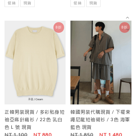
促銷
現貨
促銷
現貨
8折
8折
正韓男裝現貨 / 多彩貼身短
韓國男裝代購現貨 / 下襬束
袖亞麻針織衫 / 22色 乳白
繩尼龍短袖襯衫 / 3色 海軍
色 L 號 現貨
藍色 現貨
NT 1,100
NT 880
NT 1,850
NT 1,480