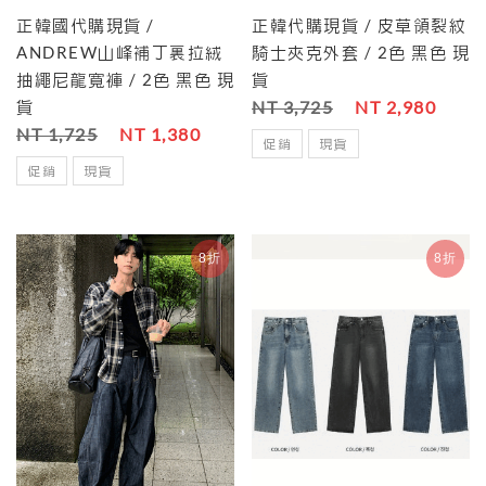
正韓國代購現貨 /
正韓代購現貨 / 皮草領裂紋
ANDREW山峰補丁裏拉絨
騎士夾克外套 / 2色 黑色 現
抽繩尼龍寬褲 / 2色 黑色 現
貨
貨
NT 3,725
NT 2,980
NT 1,725
NT 1,380
促銷
現貨
促銷
現貨
8折
8折