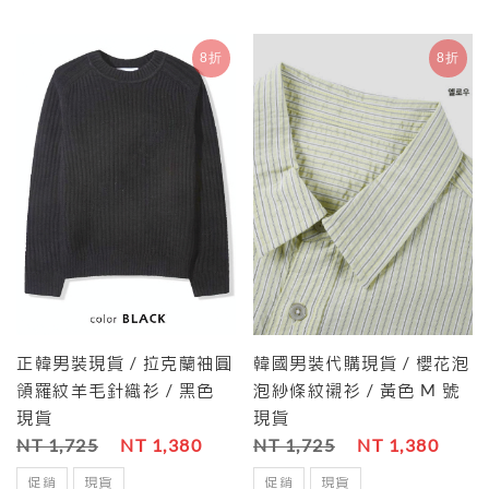
8折
8折
正韓男裝現貨 / 拉克蘭袖圓
韓國男裝代購現貨 / 櫻花泡
領羅紋羊毛針織衫 / 黑色
泡紗條紋襯衫 / 黃色 M 號
現貨
現貨
NT 1,725
NT 1,380
NT 1,725
NT 1,380
促銷
現貨
促銷
現貨