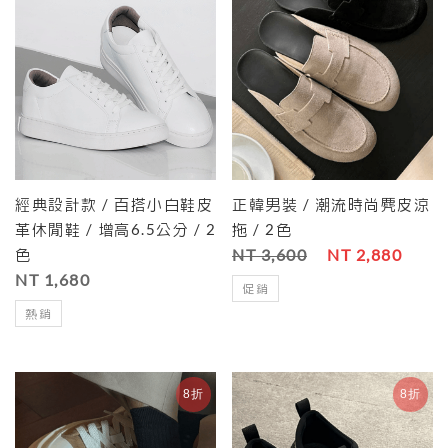
經典設計款 / 百搭小白鞋皮
正韓男裝 / 潮流時尚麂皮涼
革休閒鞋 / 增高6.5公分 / 2
拖 / 2色
色
NT 3,600
NT 2,880
NT 1,680
促銷
熱銷
8折
8折