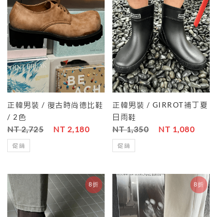
正韓男裝 / 復古時尚德比鞋
正韓男裝 / GIRROT補丁夏
/ 2色
日雨鞋
NT 2,725
NT 2,180
NT 1,350
NT 1,080
促銷
促銷
8折
8折