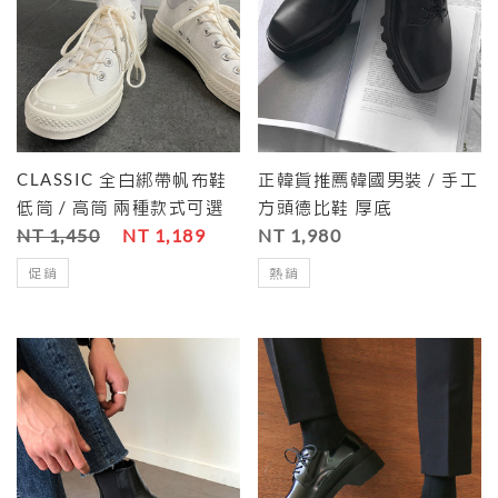
CLASSIC 全白綁帶帆布鞋
正韓貨推薦韓國男裝 / 手工
低筒 / 高筒 兩種款式可選
方頭德比鞋 厚底
NT 1,450
NT 1,189
NT 1,980
促銷
熱銷