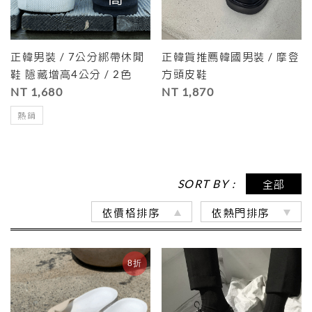
正韓男裝 / 7公分綁帶休閒
正韓貨推薦韓國男裝 / 摩登
鞋 隱藏增高4公分 / 2色
方頭皮鞋
NT 1,680
NT 1,870
N
熱銷
SORT BY :
全部
依價格排序
依熱門排序
8折