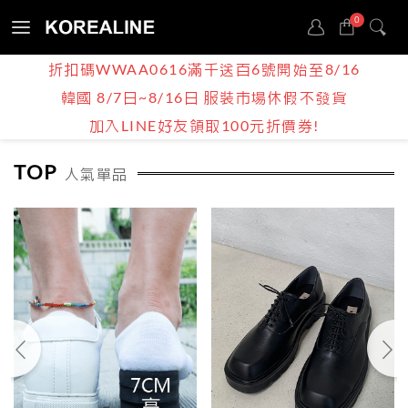
0
Sign
折扣碼WWAA0616滿千送百6號開始至8/16
in
韓國 8/7日~8/16日 服裝市場休假不發貨
BOY | MEN
鞋款
加入LINE好友領取100元折價券!
TOP
人氣單品