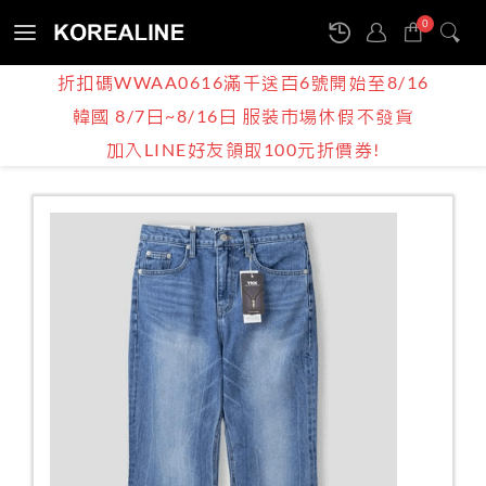
0
Sign
折扣碼WWAA0616滿千送百6號開始至8/16
in
韓國 8/7日~8/16日 服裝市場休假不發貨
產品介紹
BOY | MEN
牛仔褲
加入LINE好友領取100元折價券!
韓國男裝推薦 / 獨特刷白水痕牛仔寬褲