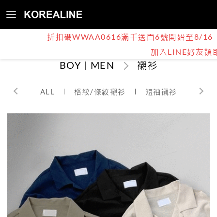
折扣碼WWAA0616滿千送百6號開始至8/16
加入LINE好友領
BOY | MEN
襯衫
ALL
格紋/條紋襯衫
短袖襯衫