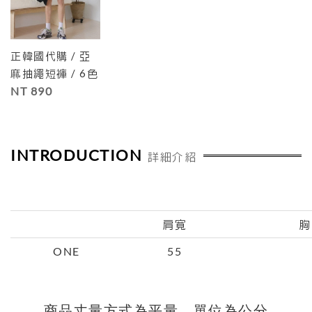
正韓國代購 / 亞
麻抽繩短褲 / 6色
NT 890
INTRODUCTION
詳細介紹
肩寬
胸
ONE
55
商品丈量方式為平量、單位為公分