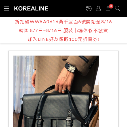
0
Sign
折扣碼WWAA0616滿千送百6號開始至8/16
in
韓國 8/7日~8/16日 服裝市場休假不發貨
產品介紹
BOY | MEN
背包
加入LINE好友領取100元折價券!
韓國男裝 / 職場穿搭首提包單肩包公事包