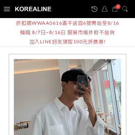
0
Sign
折扣碼WWAA0616滿千送百6號開始至8/16
in
韓國 8/7日~8/16日 服裝市場休假不發貨
產品介紹
BOY | MEN
襯衫
加入LINE好友領取100元折價券!
韓國男裝代購 / 條紋/素面 多彩口袋襯衫 / 9色