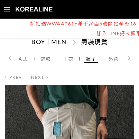
折扣碼WWAA0616滿千送百6號開始至8/16
加入LINE好友領
BOY | MEN
男裝現貨
ALL
鞋款
上衣
褲子
外套
其
PREV
NEXT