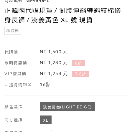
商品編號
GP4548-1
正韓國代購現貨 / 側腰伸縮帶斜紋棉修
身長褲 / 淺姜黃色 XL 號 現貨
斜紋棉
NT 1,600 元
代購價
NT 1,280 元
限時特惠價
8折
NT 1,254 元
VIP會員價
7.8折
16點
可獲得購物金
顏色選擇
淺姜黃色(LIGHT BEIGE)
尺寸選擇
XL