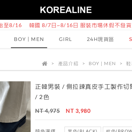
至8/16
韓國 8/7日~8/16日 服裝市場休假不發貨
BOY | MEN
GIRL
24H現貨區
產品介紹
BOY | MEN
鞋
正韓男裝 / 側拉鍊真皮手工製作切
/ 2色
NT 4,975
NT 3,980
顏色選擇
黑色(BLACK)
棕色(BROW