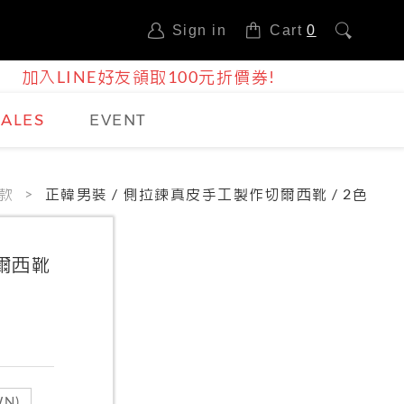
Sign in
Cart
0
加入LINE好友領取100元折價券!
SALES
EVENT
款
正韓男裝 / 側拉鍊真皮手工製作切爾西靴 / 2色
爾西靴
N)