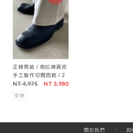
正韓男裝 / 側拉鍊真皮
Cart
Save
手工製作切爾西靴 / 2
色
NT 4,975
NT 3,980
促銷
關於我們
如