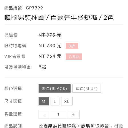
商品編號
GP7799
韓國男裝推薦 / 百慕達牛仔短褲 / 2色
NT 975 元
代購價
NT 780 元
限時特惠價
8折
NT 764 元
VIP會員價
7.8折
9點
可獲得購物金
顏色選擇
黑色(BLACK)
藍色(BLUE)
尺寸選擇
M
L
XL
-
+
數量選擇
商品說明
此商品為代購服務，商品無退換貨。付款