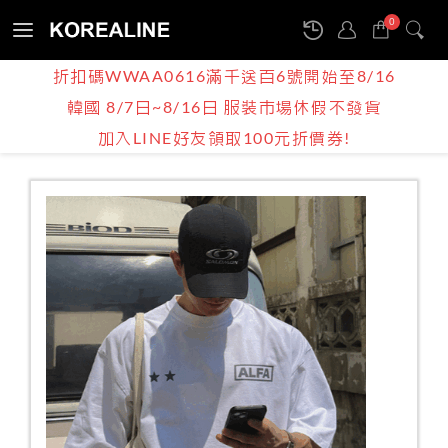
0
Sign
折扣碼WWAA0616滿千送百6號開始至8/16
in
韓國 8/7日~8/16日 服裝市場休假不發貨
產品介紹
BOY | MEN
上衣
短袖
加入LINE好友領取100元折價券!
正韓男裝 / ALFA字母印花超大件短T / 2色