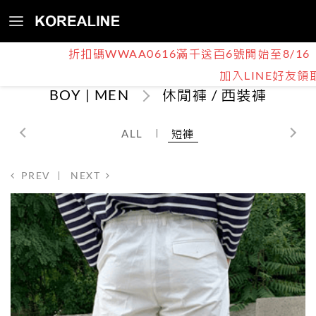
折扣碼WWAA0616滿千送百6號開始至8/16
加入LINE好友領
BOY | MEN
休閒褲 / 西裝褲
ALL
短褲
PREV
NEXT