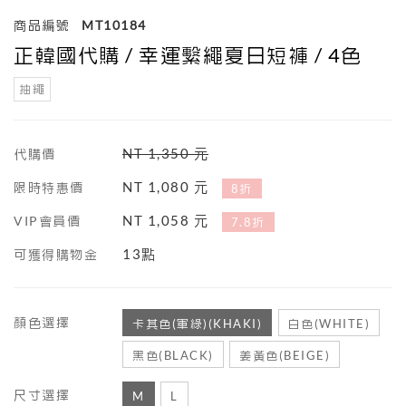
商品編號
MT10184
正韓國代購 / 幸運繫繩夏日短褲 / 4色
抽繩
NT 1,350 元
代購價
NT 1,080 元
限時特惠價
8折
NT 1,058 元
VIP會員價
7.8折
13點
可獲得購物金
顏色選擇
卡其色(軍綠)(KHAKI)
白色(WHITE)
黑色(BLACK)
姜黃色(BEIGE)
尺寸選擇
M
L