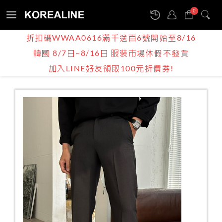
0
Sign
折扣碼WWAA0616滿千送百6號開始至8/16
in
韓國 8/7日~8/16日 服裝市場休假不發貨
產品介紹
BOY | MEN
休閒褲 / 西裝褲
加入LINE好友領取100元折價券!
正韓國代購 / 側邊彈性設計巴黎西裝寬褲 / 4色