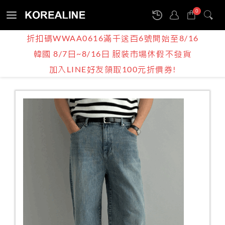
0
Sign
折扣碼WWAA0616滿千送百6號開始至8/16
in
韓國 8/7日~8/16日 服裝市場休假不發貨
產品介紹
BOY | MEN
牛仔褲
加入LINE好友領取100元折價券!
韓國男裝推薦 / 粗紡鬆緊後腰牛仔寬褲