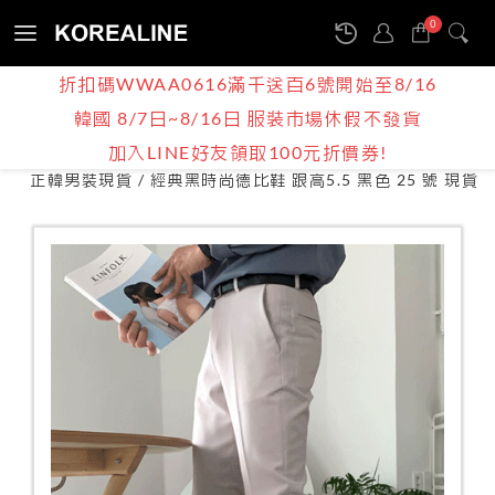
0
Sign
折扣碼WWAA0616滿千送百6號開始至8/16
in
韓國 8/7日~8/16日 服裝市場休假不發貨
產品介紹
BOY | MEN
男裝現貨
加入LINE好友領取100元折價券!
鞋款
正韓男裝現貨 / 經典黑時尚德比鞋 跟高5.5 黑色 25 號 現貨