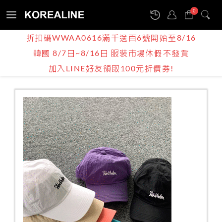
0
Sign
折扣碼WWAA0616滿千送百6號開始至8/16
in
韓國 8/7日~8/16日 服裝市場休假不發貨
產品介紹
BOY | MEN
各類配件
加入LINE好友領取100元折價券!
帽子
正韓男裝 / STOCKHOLM電繡束帶棒球帽 / 6色