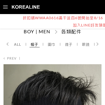
折扣碼WWAA0616滿千送百6號開始至8/16
加入LINE好友領
BOY | MEN
各類配件
ALL
帽子
圍巾
襪子
眼鏡
飾
PREV